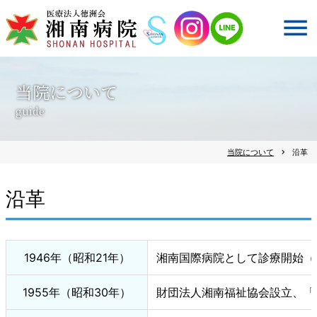
当院について
guide
当院について
chevron_right
沿革
沿革
1946年（昭和21年）
湘南国際病院として診療開始（
1955年（昭和30年）
財団法人湘南福祉協会設立、「