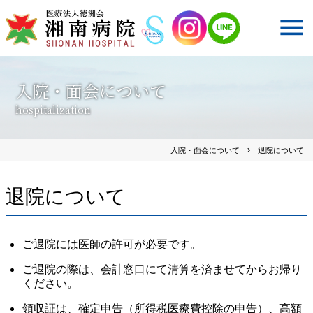
入院・面会について
hospitalization
入院・面会について
chevron_right
退院について
退院について
ご退院には医師の許可が必要です。
ご退院の際は、会計窓口にて清算を済ませてからお帰り
ください。
領収証は、確定申告（所得税医療費控除の申告）、高額