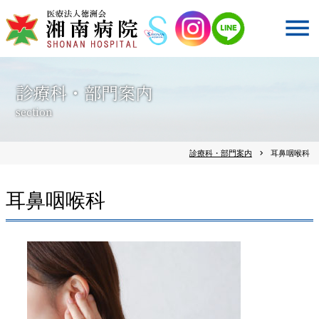
診療科・部門案内
section
診療科・部門案内
chevron_right
耳鼻咽喉科
耳鼻咽喉科