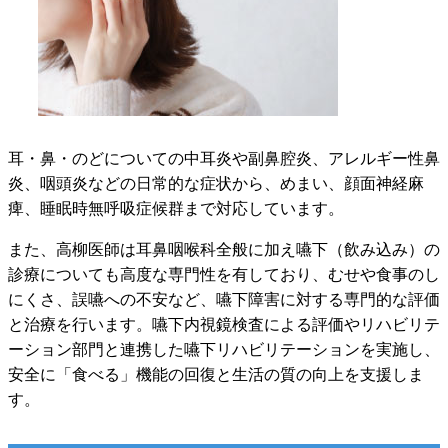
耳・鼻・のどについての中耳炎や副鼻腔炎、アレルギー性鼻
炎、咽頭炎などの日常的な症状から、めまい、顔面神経麻
痺、睡眠時無呼吸症候群まで対応しています。
また、高柳医師は耳鼻咽喉科全般に加え嚥下（飲み込み）の
診療についても高度な専門性を有しており、むせや食事のし
にくさ、誤嚥への不安など、嚥下障害に対する専門的な評価
と治療を行います。嚥下内視鏡検査による評価やリハビリテ
ーション部門と連携した嚥下リハビリテーションを実施し、
安全に「食べる」機能の回復と生活の質の向上を支援しま
す。