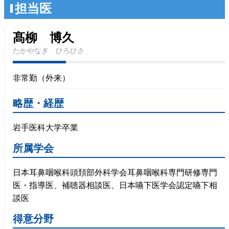
担当医
髙柳 博久
たかやなぎ ひろひさ
非常勤（外来）
略歴・経歴
岩手医科大学卒業
所属学会
日本耳鼻咽喉科頭頚部外科学会耳鼻咽喉科専門研修専門
医・指導医、補聴器相談医、日本嚥下医学会認定嚥下相
談医
得意分野