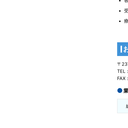
〒23
TEL
FAX