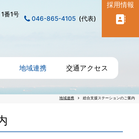
採用情報
目1番1号
046-865-4105
(代表)
地域連携
交通アクセス
地域連携
総合支援ステーションのご案内
chevron_right
内