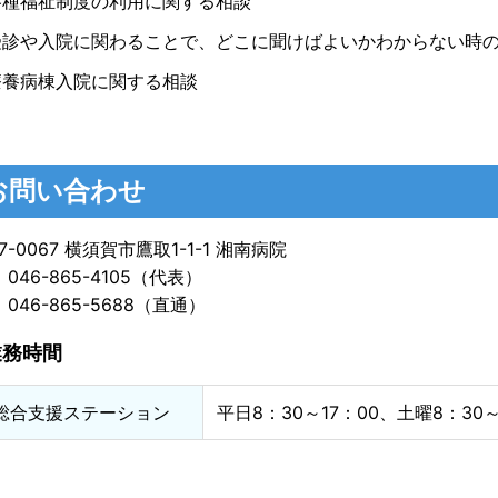
各種福祉制度の利用に関する相談
受診や入院に関わることで、どこに聞けばよいかわからない時
療養病棟入院に関する相談
お問い合わせ
7-0067 横須賀市鷹取1-1-1 湘南病院
：046-865-4105（代表）
：046-865-5688（直通）
業務時間
総合支援ステーション
平日
8
：
30
～
17
：
00
、土曜
8
：
30