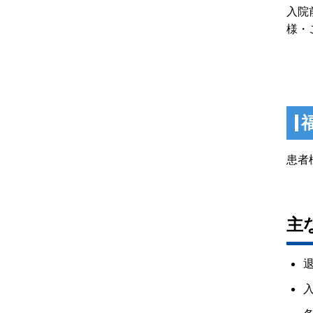
入院
様・
患者
主